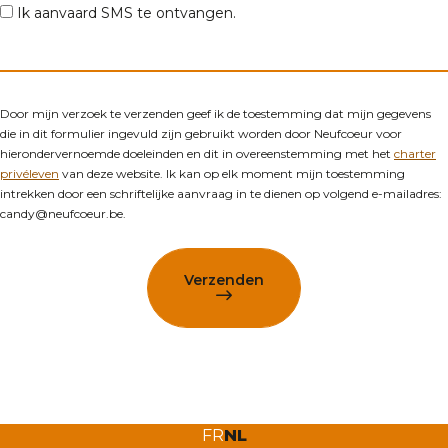
Ik aanvaard SMS te ontvangen.
Aantal kamers
Door mijn verzoek te verzenden geef ik de toestemming dat mijn gegevens
Postcodes
*
die in dit formulier ingevuld zijn gebruikt worden door Neufcoeur voor
hierondervernoemde doeleinden en dit in overeenstemming met het
charter
privéleven
van deze website. Ik kan op elk moment mijn toestemming
intrekken door een schriftelijke aanvraag in te dienen op volgend e-mailadres:
candy@neufcoeur.be.
Verzenden
FR
NL