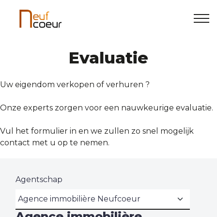
Home
Evaluatie
+32(0)61/46.41.51
info@neufcoeur.be
Te koop
Uw eigendom verkopen of verhuren ?
Onze experts zorgen voor een nauwkeurige evaluatie.
Te huur
Vul het formulier in en we zullen zo snel mogelijk
Nieuwbouw
contact met u op te nemen.
Uitzonderlijk vastgoed
Agentschap
Over ons
Agence immobilière