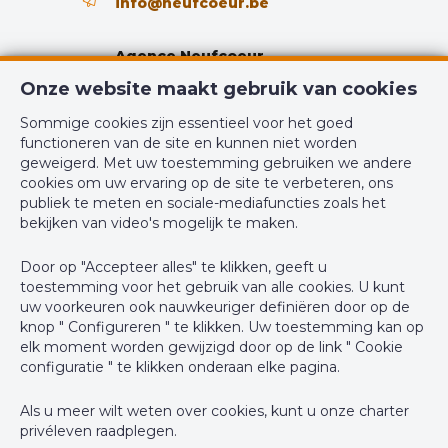
info@neufcoeur.be
Agence Neufcoeur
Place du Marché 29 Bus 1
Onze website maakt gebruik van cookies
6870 Saint-Hubert
Sommige cookies zijn essentieel voor het goed
+32(0)61/46.41.51
functioneren van de site en kunnen niet worden
geweigerd. Met uw toestemming gebruiken we andere
info@neufcoeur.be
cookies om uw ervaring op de site te verbeteren, ons
publiek te meten en sociale-mediafuncties zoals het
bekijken van video's mogelijk te maken.
Door op "Accepteer alles" te klikken, geeft u
BIV-erkende vastgoedmakelaar-bemiddelaar in België, BIV N°
toestemming voor het gebruik van alle cookies. U kunt
509.881 - Ondernemingsnummer : BTW BE-0740.749.111
uw voorkeuren ook nauwkeuriger definiëren door op de
knop " Configureren " te klikken. Uw toestemming kan op
Toezichthoudende Autoriteit : Beroepinstituut van
elk moment worden gewijzigd door op de link " Cookie
Vastgoedmakelaars Luxemburgstraat, 16B - 1000 Brussel (+32 2
configuratie " te klikken onderaan elke pagina.
505 38 50 - info@biv.be) -
www.biv.be
-
Deontologische code
Als u meer wilt weten over cookies, kunt u onze
charter
BA en borgstelling via NV AXA Belgium, Troonplein 1, 1000
privéleven
raadplegen.
Brussel (polisnr. 730.390.160) Dekking geldt voor activiteiten die