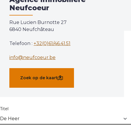
Contact
Neufcoeur
Rue Lucien Burnotte 27
Onze Agentschappen
6840 Neufchâteau
Evaluatie
Telefoon :
+32(0)61/46.41.51
info@neufcoeur.be
Zoek op de kaart
Titel