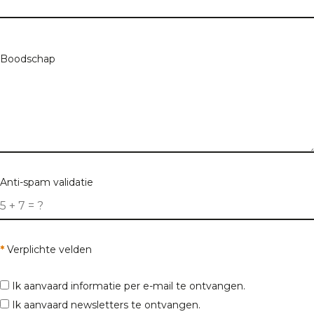
Zoekcriteria
Boodschap
Vertel ons meer over het pand waarnaar u op zoek
bent
Doel
Anti-spam validatie
Pand type
*
Verplichte velden
Max. prijs
Ik aanvaard informatie per e-mail te ontvangen.
Ik aanvaard newsletters te ontvangen.